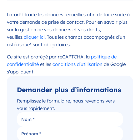
Opportunité d’ouverture à Châteauroux
Laforêt traite les données recueillies afin de faire suite à
Châteauroux Centre-Val de Loire
votre demande de prise de contact. Pour en savoir plus
France
sur la gestion de vos données et vos droits,
veuillez
cliquer ici.
Tous les champs accompagnés d'un
Référence
: 36044
astérisque* sont obligatoires.
Plus d'infos
Ce site est protégé par reCAPTCHA, la
politique de
Candidater
confidentialité
et les
conditions d'utilisation
de Google
s'appliquent.
Demander plus d’informations
Opportunité d’ouverture à Issoudun
Issoudun Centre-Val de Loire
Remplissez le formulaire, nous revenons vers
France
vous rapidement.
Référence
: 36088
Plus d'infos