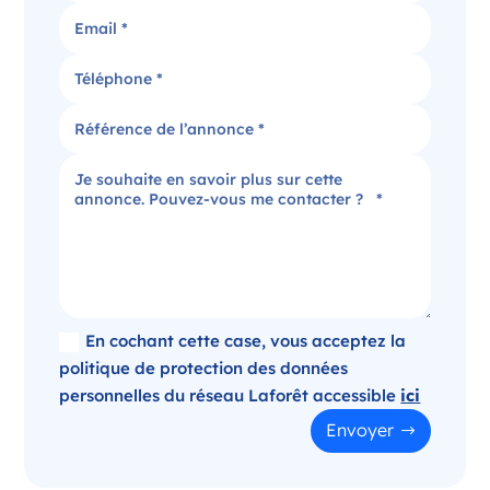
Candidater
Agence immobilière dans le Puy-de-Dôme
Clermont-Ferrand Auvergne-Rhône-Alpes
France
Référence
: 520-SB
Plus d'infos
Candidater
En cochant cette case, vous acceptez la
politique de protection des données
personnelles du réseau Laforêt accessible
ici
Opportunité d’ouverture à Panazol
Envoyer
Panazol Nouvelle-Aquitaine
France