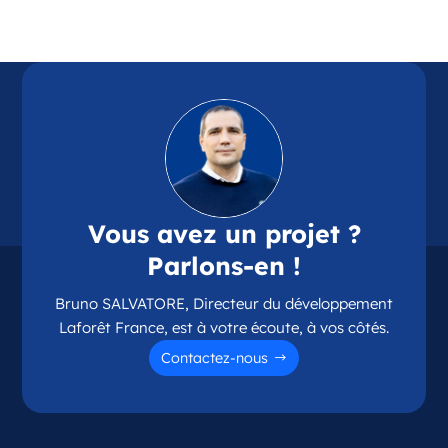
Référence
: 87114
Plus d'infos
Candidater
Opportunité d’ouverture à Chamalières
Chamalières Auvergne-Rhône-Alpes
Vous avez un projet ?
France
Parlons-en !
Référence
: 63075
Bruno SALVATORE, Directeur du développement
Plus d'infos
Laforêt France, est à votre écoute, à vos côtés.
Candidater
Contactez-nous
Opportunité d’ouverture à Couzeix