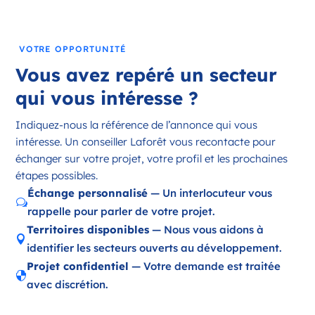
France
Référence
: 18197
VOTRE OPPORTUNITÉ
Plus d'infos
Vous avez repéré un secteur
Candidater
qui vous intéresse ?
Indiquez-nous la référence de l’annonce qui vous
intéresse. Un conseiller Laforêt vous recontacte pour
Opportunité d’ouverture à Ambazac
échanger sur votre projet, votre profil et les prochaines
Ambazac Nouvelle-Aquitaine
étapes possibles.
France
Échange personnalisé
— Un interlocuteur vous
w
rappelle pour parler de votre projet.
Référence
: 87002
Territoires disponibles
— Nous vous aidons à

Plus d'infos
identifier les secteurs ouverts au développement.
Projet confidentiel
— Votre demande est traitée
Candidater

avec discrétion.