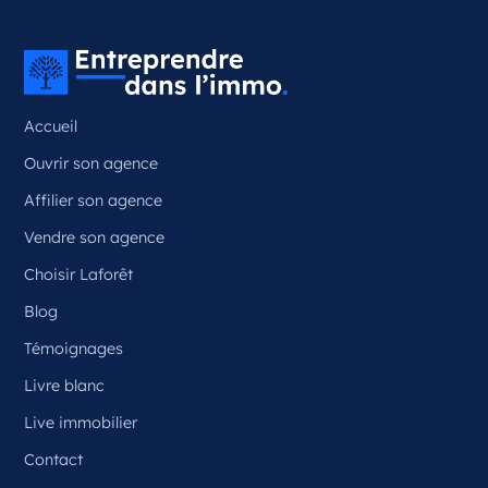
Couzeix Nouvelle-Aquitaine
France
Référence
: 87050
Accueil
Plus d'infos
Ouvrir son agence
Candidater
Affilier son agence
Vendre son agence
Choisir Laforêt
Opportunité d’ouverture à Ceyrat
Ceyrat Auvergne-Rhône-Alpes
Blog
France
Témoignages
Référence
: 63070
Livre blanc
Plus d'infos
Live immobilier
Contact
Candidater