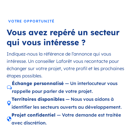
France
Référence
: 18197
VOTRE OPPORTUNITÉ
Plus d'infos
Vous avez repéré un secteur
Candidater
qui vous intéresse ?
Indiquez-nous la référence de l’annonce qui vous
intéresse. Un conseiller Laforêt vous recontacte pour
Opportunité d’ouverture à Ambazac
échanger sur votre projet, votre profil et les prochaines
Ambazac Nouvelle-Aquitaine
étapes possibles.
France
Échange personnalisé
— Un interlocuteur vous
w
rappelle pour parler de votre projet.
Référence
: 87002
Territoires disponibles
— Nous vous aidons à

Plus d'infos
identifier les secteurs ouverts au développement.
Projet confidentiel
— Votre demande est traitée
Candidater

avec discrétion.