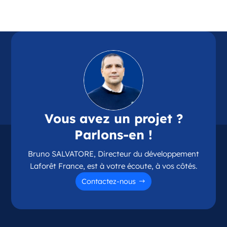
Référence
: 87114
Plus d'infos
Candidater
Opportunité d’ouverture à Chamalières
Chamalières Auvergne-Rhône-Alpes
Vous avez un projet ?
France
Parlons-en !
Référence
: 63075
Bruno SALVATORE, Directeur du développement
Plus d'infos
Laforêt France, est à votre écoute, à vos côtés.
Candidater
Contactez-nous
Opportunité d’ouverture à Couzeix