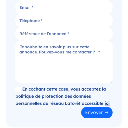
Candidater
Agence immobilière dans le Puy-de-Dôme
Clermont-Ferrand Auvergne-Rhône-Alpes
France
Référence
: 520-SB
Plus d'infos
Candidater
En cochant cette case, vous acceptez la
politique de protection des données
personnelles du réseau Laforêt accessible
ici
Opportunité d’ouverture à Panazol
Envoyer
Panazol Nouvelle-Aquitaine
France