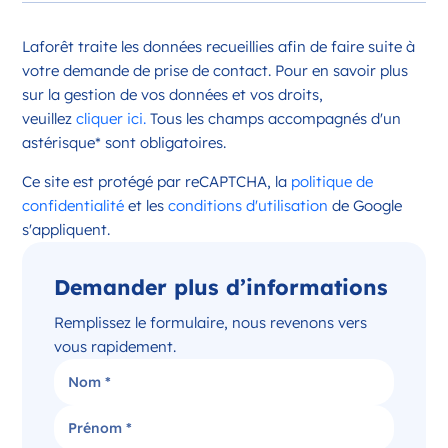
Opportunité d’ouverture à Châteauroux
Laforêt traite les données recueillies afin de faire suite à
Châteauroux Centre-Val de Loire
votre demande de prise de contact. Pour en savoir plus
France
sur la gestion de vos données et vos droits,
veuillez
cliquer ici.
Tous les champs accompagnés d'un
Référence
: 36044
astérisque* sont obligatoires.
Plus d'infos
Ce site est protégé par reCAPTCHA, la
politique de
Candidater
confidentialité
et les
conditions d'utilisation
de Google
s'appliquent.
Demander plus d’informations
Opportunité d’ouverture à Issoudun
Issoudun Centre-Val de Loire
Remplissez le formulaire, nous revenons vers
France
vous rapidement.
Référence
: 36088
Plus d'infos