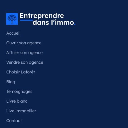
Couzeix Nouvelle-Aquitaine
France
Référence
: 87050
Accueil
Plus d'infos
Ouvrir son agence
Candidater
Affilier son agence
Vendre son agence
Choisir Laforêt
Opportunité d’ouverture à Ceyrat
Ceyrat Auvergne-Rhône-Alpes
Blog
France
Témoignages
Référence
: 63070
Livre blanc
Plus d'infos
Live immobilier
Contact
Candidater