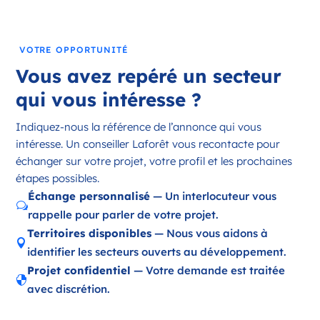
France
Référence
: 18197
VOTRE OPPORTUNITÉ
Plus d'infos
Vous avez repéré un secteur
Candidater
qui vous intéresse ?
Indiquez-nous la référence de l’annonce qui vous
intéresse. Un conseiller Laforêt vous recontacte pour
Opportunité d’ouverture à Ambazac
échanger sur votre projet, votre profil et les prochaines
Ambazac Nouvelle-Aquitaine
étapes possibles.
France
Échange personnalisé
— Un interlocuteur vous
w
rappelle pour parler de votre projet.
Référence
: 87002
Territoires disponibles
— Nous vous aidons à

Plus d'infos
identifier les secteurs ouverts au développement.
Projet confidentiel
— Votre demande est traitée
Candidater

avec discrétion.