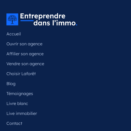
Couzeix Nouvelle-Aquitaine
France
Référence
: 87050
Accueil
Plus d'infos
Ouvrir son agence
Candidater
Affilier son agence
Vendre son agence
Choisir Laforêt
Opportunité d’ouverture à Ceyrat
Ceyrat Auvergne-Rhône-Alpes
Blog
France
Témoignages
Référence
: 63070
Livre blanc
Plus d'infos
Live immobilier
Contact
Candidater