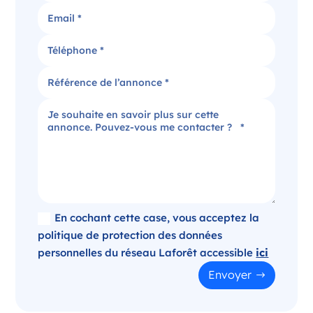
Candidater
Agence immobilière dans le Puy-de-Dôme
Clermont-Ferrand Auvergne-Rhône-Alpes
France
Référence
: 520-SB
Plus d'infos
Candidater
En cochant cette case, vous acceptez la
politique de protection des données
personnelles du réseau Laforêt accessible
ici
Opportunité d’ouverture à Panazol
Envoyer
Panazol Nouvelle-Aquitaine
France