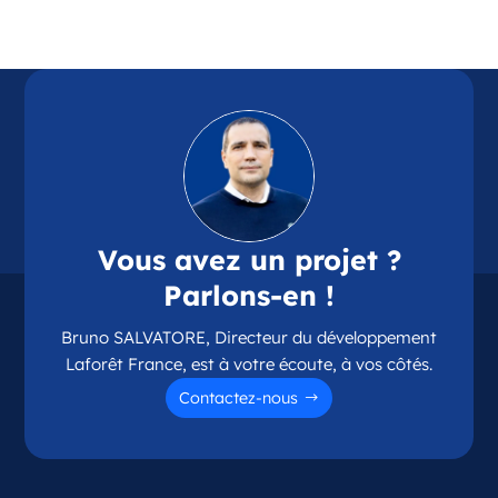
Référence
: 87114
Plus d'infos
Candidater
Opportunité d’ouverture à Chamalières
Chamalières Auvergne-Rhône-Alpes
Vous avez un projet ?
France
Parlons-en !
Référence
: 63075
Bruno SALVATORE, Directeur du développement
Plus d'infos
Laforêt France, est à votre écoute, à vos côtés.
Candidater
Contactez-nous
Opportunité d’ouverture à Couzeix