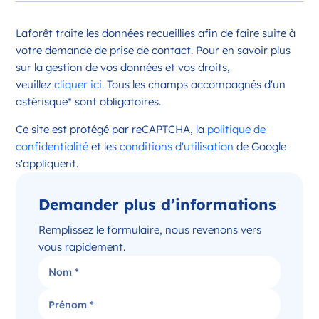
Opportunité d’ouverture à Châteauroux
Laforêt traite les données recueillies afin de faire suite à
Châteauroux Centre-Val de Loire
votre demande de prise de contact. Pour en savoir plus
France
sur la gestion de vos données et vos droits,
veuillez
cliquer ici.
Tous les champs accompagnés d'un
Référence
: 36044
astérisque* sont obligatoires.
Plus d'infos
Ce site est protégé par reCAPTCHA, la
politique de
Candidater
confidentialité
et les
conditions d'utilisation
de Google
s'appliquent.
Demander plus d’informations
Opportunité d’ouverture à Issoudun
Issoudun Centre-Val de Loire
Remplissez le formulaire, nous revenons vers
France
vous rapidement.
Référence
: 36088
Plus d'infos