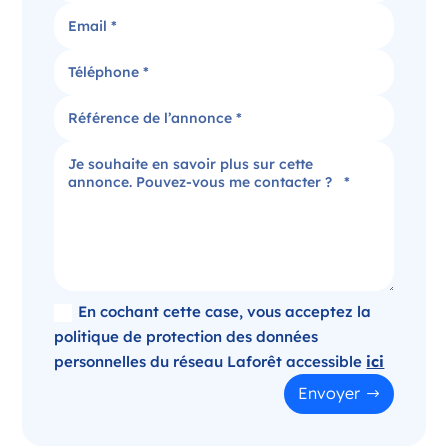
Candidater
Agence immobilière dans le Puy-de-Dôme
Clermont-Ferrand Auvergne-Rhône-Alpes
France
Référence
: 520-SB
Plus d'infos
Candidater
En cochant cette case, vous acceptez la
politique de protection des données
personnelles du réseau Laforêt accessible
ici
Opportunité d’ouverture à Panazol
Envoyer
Panazol Nouvelle-Aquitaine
France