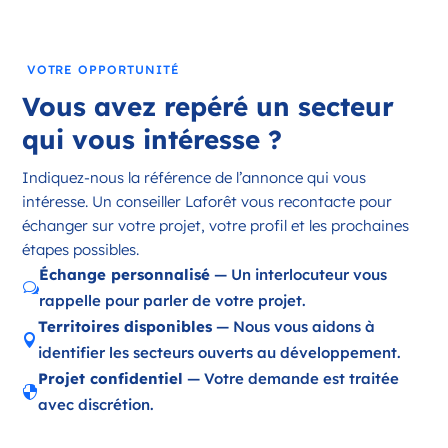
France
Référence
: 18197
VOTRE OPPORTUNITÉ
Plus d'infos
Vous avez repéré un secteur
Candidater
qui vous intéresse ?
Indiquez-nous la référence de l’annonce qui vous
intéresse. Un conseiller Laforêt vous recontacte pour
Opportunité d’ouverture à Ambazac
échanger sur votre projet, votre profil et les prochaines
Ambazac Nouvelle-Aquitaine
étapes possibles.
France
Échange personnalisé
— Un interlocuteur vous
w
rappelle pour parler de votre projet.
Référence
: 87002
Territoires disponibles
— Nous vous aidons à

Plus d'infos
identifier les secteurs ouverts au développement.
Projet confidentiel
— Votre demande est traitée
Candidater

avec discrétion.