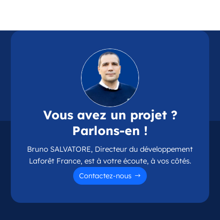
Référence
: 87114
Plus d'infos
Candidater
Opportunité d’ouverture à Chamalières
Chamalières Auvergne-Rhône-Alpes
Vous avez un projet ?
France
Parlons-en !
Référence
: 63075
Bruno SALVATORE, Directeur du développement
Plus d'infos
Laforêt France, est à votre écoute, à vos côtés.
Candidater
Contactez-nous
Opportunité d’ouverture à Couzeix