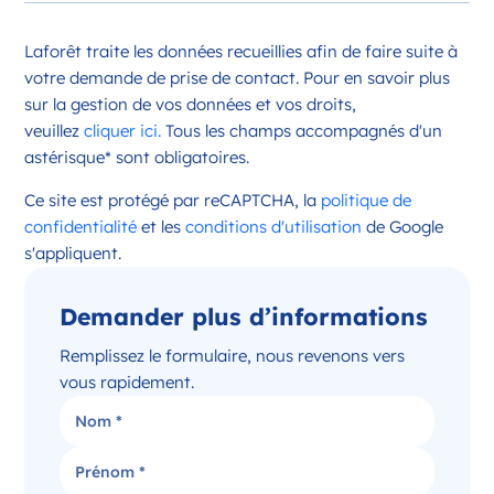
Opportunité d’ouverture à Châteauroux
Laforêt traite les données recueillies afin de faire suite à
Châteauroux Centre-Val de Loire
votre demande de prise de contact. Pour en savoir plus
France
sur la gestion de vos données et vos droits,
veuillez
cliquer ici.
Tous les champs accompagnés d'un
Référence
: 36044
astérisque* sont obligatoires.
Plus d'infos
Ce site est protégé par reCAPTCHA, la
politique de
Candidater
confidentialité
et les
conditions d'utilisation
de Google
s'appliquent.
Demander plus d’informations
Opportunité d’ouverture à Issoudun
Issoudun Centre-Val de Loire
Remplissez le formulaire, nous revenons vers
France
vous rapidement.
Référence
: 36088
Plus d'infos