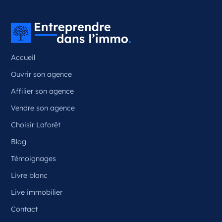
Couzeix Nouvelle-Aquitaine
France
Référence
: 87050
Accueil
Plus d'infos
Ouvrir son agence
Candidater
Affilier son agence
Vendre son agence
Choisir Laforêt
Opportunité d’ouverture à Ceyrat
Ceyrat Auvergne-Rhône-Alpes
Blog
France
Témoignages
Référence
: 63070
Livre blanc
Plus d'infos
Live immobilier
Contact
Candidater