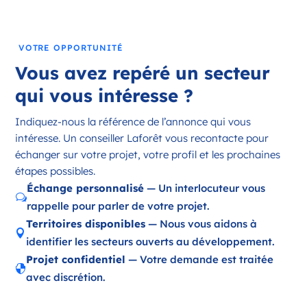
France
Référence
: 18197
VOTRE OPPORTUNITÉ
Plus d'infos
Vous avez repéré un secteur
Candidater
qui vous intéresse ?
Indiquez-nous la référence de l’annonce qui vous
intéresse. Un conseiller Laforêt vous recontacte pour
Opportunité d’ouverture à Ambazac
échanger sur votre projet, votre profil et les prochaines
Ambazac Nouvelle-Aquitaine
étapes possibles.
France
Échange personnalisé
— Un interlocuteur vous
w
rappelle pour parler de votre projet.
Référence
: 87002
Territoires disponibles
— Nous vous aidons à

Plus d'infos
identifier les secteurs ouverts au développement.
Projet confidentiel
— Votre demande est traitée
Candidater

avec discrétion.