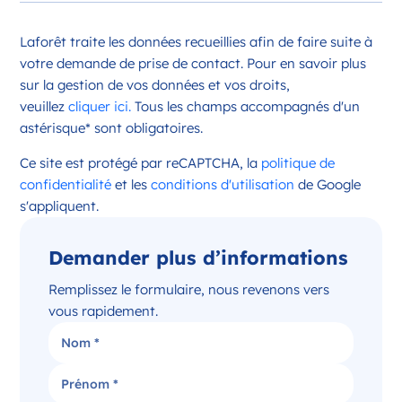
Opportunité d’ouverture à Châteauroux
Laforêt traite les données recueillies afin de faire suite à
Châteauroux Centre-Val de Loire
votre demande de prise de contact. Pour en savoir plus
France
sur la gestion de vos données et vos droits,
veuillez
cliquer ici.
Tous les champs accompagnés d'un
Référence
: 36044
astérisque* sont obligatoires.
Plus d'infos
Ce site est protégé par reCAPTCHA, la
politique de
Candidater
confidentialité
et les
conditions d'utilisation
de Google
s'appliquent.
Demander plus d’informations
Opportunité d’ouverture à Issoudun
Issoudun Centre-Val de Loire
Remplissez le formulaire, nous revenons vers
France
vous rapidement.
Référence
: 36088
Plus d'infos