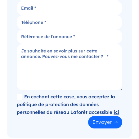
Candidater
Agence immobilière dans le Puy-de-Dôme
Clermont-Ferrand Auvergne-Rhône-Alpes
France
Référence
: 520-SB
Plus d'infos
Candidater
En cochant cette case, vous acceptez la
politique de protection des données
personnelles du réseau Laforêt accessible
ici
Opportunité d’ouverture à Panazol
Envoyer
Panazol Nouvelle-Aquitaine
France