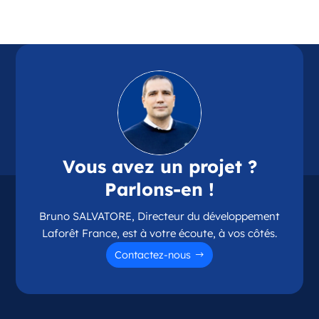
Référence
: 87114
Plus d'infos
Candidater
Opportunité d’ouverture à Chamalières
Chamalières Auvergne-Rhône-Alpes
Vous avez un projet ?
France
Parlons-en !
Référence
: 63075
Bruno SALVATORE, Directeur du développement
Plus d'infos
Laforêt France, est à votre écoute, à vos côtés.
Candidater
Contactez-nous
Opportunité d’ouverture à Couzeix