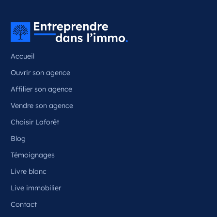
Couzeix Nouvelle-Aquitaine
France
Référence
: 87050
Accueil
Plus d'infos
Ouvrir son agence
Candidater
Affilier son agence
Vendre son agence
Choisir Laforêt
Opportunité d’ouverture à Ceyrat
Ceyrat Auvergne-Rhône-Alpes
Blog
France
Témoignages
Référence
: 63070
Livre blanc
Plus d'infos
Live immobilier
Contact
Candidater