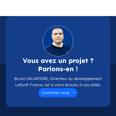
Référence
: 87114
Plus d'infos
Candidater
Opportunité d’ouverture à Chamalières
Chamalières Auvergne-Rhône-Alpes
Vous avez un projet ?
France
Parlons-en !
Référence
: 63075
Bruno SALVATORE, Directeur du développement
Plus d'infos
Laforêt France, est à votre écoute, à vos côtés.
Candidater
Contactez-nous
Opportunité d’ouverture à Couzeix