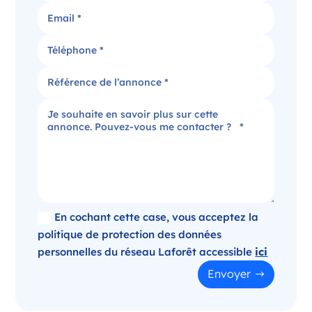
Candidater
Agence immobilière dans le Puy-de-Dôme
Clermont-Ferrand Auvergne-Rhône-Alpes
France
Référence
: 520-SB
Plus d'infos
Candidater
En cochant cette case, vous acceptez la
politique de protection des données
personnelles du réseau Laforêt accessible
ici
Opportunité d’ouverture à Panazol
Envoyer
Panazol Nouvelle-Aquitaine
France