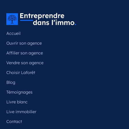
Couzeix Nouvelle-Aquitaine
France
Référence
: 87050
Accueil
Plus d'infos
Ouvrir son agence
Candidater
Affilier son agence
Vendre son agence
Choisir Laforêt
Opportunité d’ouverture à Ceyrat
Ceyrat Auvergne-Rhône-Alpes
Blog
France
Témoignages
Référence
: 63070
Livre blanc
Plus d'infos
Live immobilier
Contact
Candidater