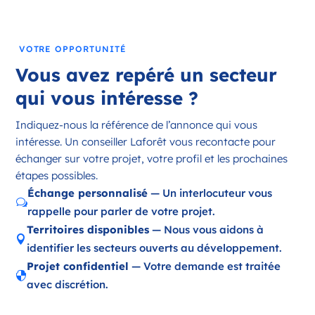
France
Référence
: 18197
VOTRE OPPORTUNITÉ
Plus d'infos
Vous avez repéré un secteur
Candidater
qui vous intéresse ?
Indiquez-nous la référence de l’annonce qui vous
intéresse. Un conseiller Laforêt vous recontacte pour
Opportunité d’ouverture à Ambazac
échanger sur votre projet, votre profil et les prochaines
Ambazac Nouvelle-Aquitaine
étapes possibles.
France
Échange personnalisé
— Un interlocuteur vous
w
rappelle pour parler de votre projet.
Référence
: 87002
Territoires disponibles
— Nous vous aidons à

Plus d'infos
identifier les secteurs ouverts au développement.
Projet confidentiel
— Votre demande est traitée
Candidater

avec discrétion.