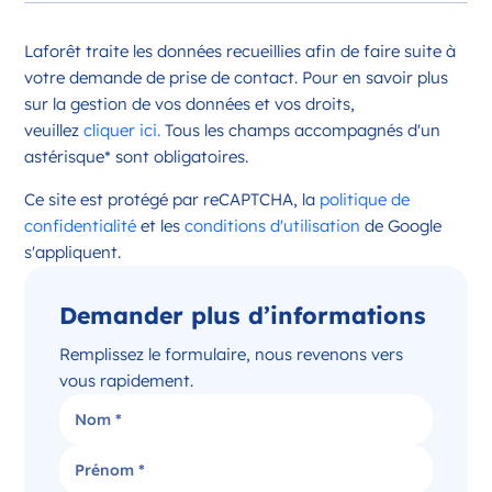
Opportunité d’ouverture à Châteauroux
Laforêt traite les données recueillies afin de faire suite à
Châteauroux Centre-Val de Loire
votre demande de prise de contact. Pour en savoir plus
France
sur la gestion de vos données et vos droits,
veuillez
cliquer ici.
Tous les champs accompagnés d'un
Référence
: 36044
astérisque* sont obligatoires.
Plus d'infos
Ce site est protégé par reCAPTCHA, la
politique de
Candidater
confidentialité
et les
conditions d'utilisation
de Google
s'appliquent.
Demander plus d’informations
Opportunité d’ouverture à Issoudun
Issoudun Centre-Val de Loire
Remplissez le formulaire, nous revenons vers
France
vous rapidement.
Référence
: 36088
Plus d'infos