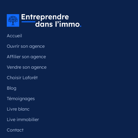
Couzeix Nouvelle-Aquitaine
France
Référence
: 87050
Accueil
Plus d'infos
Ouvrir son agence
Candidater
Affilier son agence
Vendre son agence
Choisir Laforêt
Opportunité d’ouverture à Ceyrat
Ceyrat Auvergne-Rhône-Alpes
Blog
France
Témoignages
Référence
: 63070
Livre blanc
Plus d'infos
Live immobilier
Contact
Candidater