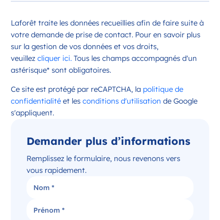
Opportunité d’ouverture à Châteauroux
Laforêt traite les données recueillies afin de faire suite à
Châteauroux Centre-Val de Loire
votre demande de prise de contact. Pour en savoir plus
France
sur la gestion de vos données et vos droits,
veuillez
cliquer ici.
Tous les champs accompagnés d'un
Référence
: 36044
astérisque* sont obligatoires.
Plus d'infos
Ce site est protégé par reCAPTCHA, la
politique de
Candidater
confidentialité
et les
conditions d'utilisation
de Google
s'appliquent.
Demander plus d’informations
Opportunité d’ouverture à Issoudun
Issoudun Centre-Val de Loire
Remplissez le formulaire, nous revenons vers
France
vous rapidement.
Référence
: 36088
Plus d'infos