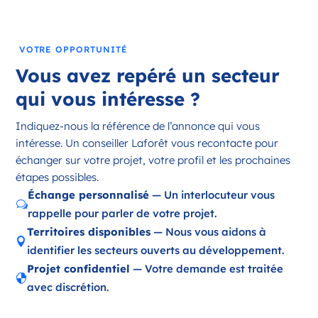
France
Référence
: 18197
VOTRE OPPORTUNITÉ
Plus d'infos
Vous avez repéré un secteur
Candidater
qui vous intéresse ?
Indiquez-nous la référence de l’annonce qui vous
intéresse. Un conseiller Laforêt vous recontacte pour
Opportunité d’ouverture à Ambazac
échanger sur votre projet, votre profil et les prochaines
Ambazac Nouvelle-Aquitaine
étapes possibles.
France
Échange personnalisé
— Un interlocuteur vous
w
rappelle pour parler de votre projet.
Référence
: 87002
Territoires disponibles
— Nous vous aidons à

Plus d'infos
identifier les secteurs ouverts au développement.
Projet confidentiel
— Votre demande est traitée
Candidater

avec discrétion.