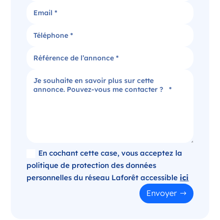
Candidater
Agence immobilière dans le Puy-de-Dôme
Clermont-Ferrand Auvergne-Rhône-Alpes
France
Référence
: 520-SB
Plus d'infos
Candidater
En cochant cette case, vous acceptez la
politique de protection des données
personnelles du réseau Laforêt accessible
ici
Opportunité d’ouverture à Panazol
Envoyer
Panazol Nouvelle-Aquitaine
France