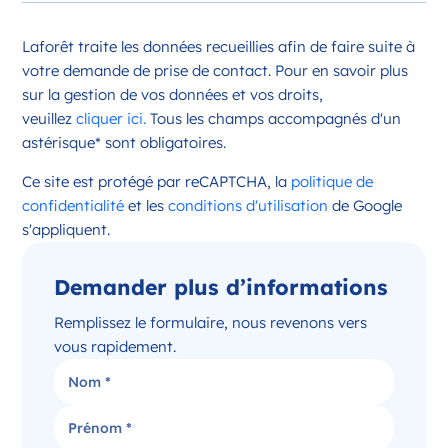
Opportunité d’ouverture à Châteauroux
Laforêt traite les données recueillies afin de faire suite à
Châteauroux Centre-Val de Loire
votre demande de prise de contact. Pour en savoir plus
France
sur la gestion de vos données et vos droits,
veuillez
cliquer ici.
Tous les champs accompagnés d'un
Référence
: 36044
astérisque* sont obligatoires.
Plus d'infos
Ce site est protégé par reCAPTCHA, la
politique de
Candidater
confidentialité
et les
conditions d'utilisation
de Google
s'appliquent.
Demander plus d’informations
Opportunité d’ouverture à Issoudun
Issoudun Centre-Val de Loire
Remplissez le formulaire, nous revenons vers
France
vous rapidement.
Référence
: 36088
Plus d'infos