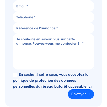
Candidater
Agence immobilière dans le Puy-de-Dôme
Clermont-Ferrand Auvergne-Rhône-Alpes
France
Référence
: 520-SB
Plus d'infos
Candidater
En cochant cette case, vous acceptez la
politique de protection des données
personnelles du réseau Laforêt accessible
ici
Opportunité d’ouverture à Panazol
Envoyer
Panazol Nouvelle-Aquitaine
France