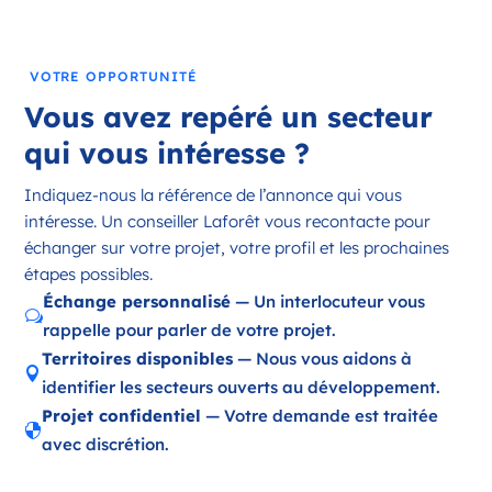
France
Référence
: 18197
VOTRE OPPORTUNITÉ
Plus d'infos
Vous avez repéré un secteur
Candidater
qui vous intéresse ?
Indiquez-nous la référence de l’annonce qui vous
intéresse. Un conseiller Laforêt vous recontacte pour
Opportunité d’ouverture à Ambazac
échanger sur votre projet, votre profil et les prochaines
Ambazac Nouvelle-Aquitaine
étapes possibles.
France
Échange personnalisé
— Un interlocuteur vous
w
rappelle pour parler de votre projet.
Référence
: 87002
Territoires disponibles
— Nous vous aidons à

Plus d'infos
identifier les secteurs ouverts au développement.
Projet confidentiel
— Votre demande est traitée
Candidater

avec discrétion.