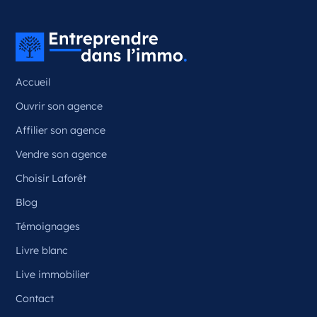
Couzeix Nouvelle-Aquitaine
France
Référence
: 87050
Accueil
Plus d'infos
Ouvrir son agence
Candidater
Affilier son agence
Vendre son agence
Choisir Laforêt
Opportunité d’ouverture à Ceyrat
Ceyrat Auvergne-Rhône-Alpes
Blog
France
Témoignages
Référence
: 63070
Livre blanc
Plus d'infos
Live immobilier
Contact
Candidater