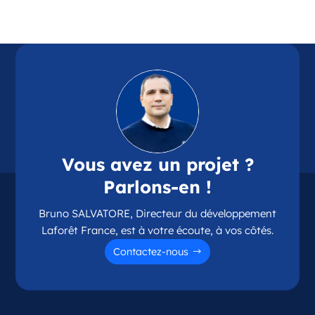
Référence
: 87114
Plus d'infos
Candidater
Opportunité d’ouverture à Chamalières
Chamalières Auvergne-Rhône-Alpes
Vous avez un projet ?
France
Parlons-en !
Référence
: 63075
Bruno SALVATORE, Directeur du développement
Plus d'infos
Laforêt France, est à votre écoute, à vos côtés.
Candidater
Contactez-nous
Opportunité d’ouverture à Couzeix