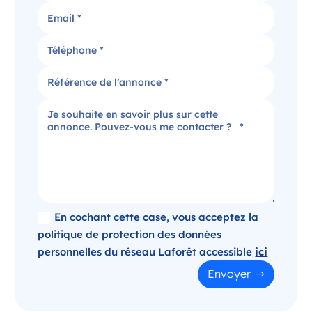
Candidater
Agence immobilière dans le Puy-de-Dôme
Clermont-Ferrand Auvergne-Rhône-Alpes
France
Référence
: 520-SB
Plus d'infos
Candidater
En cochant cette case, vous acceptez la
politique de protection des données
personnelles du réseau Laforêt accessible
ici
Opportunité d’ouverture à Panazol
Envoyer
Panazol Nouvelle-Aquitaine
France