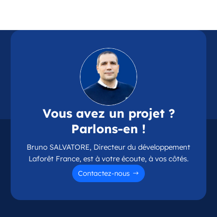
Référence
: 87114
Plus d'infos
Candidater
Opportunité d’ouverture à Chamalières
Chamalières Auvergne-Rhône-Alpes
Vous avez un projet ?
France
Parlons-en !
Référence
: 63075
Bruno SALVATORE, Directeur du développement
Plus d'infos
Laforêt France, est à votre écoute, à vos côtés.
Candidater
Contactez-nous
Opportunité d’ouverture à Couzeix