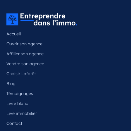
Couzeix Nouvelle-Aquitaine
France
Référence
: 87050
Accueil
Plus d'infos
Ouvrir son agence
Candidater
Affilier son agence
Vendre son agence
Choisir Laforêt
Opportunité d’ouverture à Ceyrat
Ceyrat Auvergne-Rhône-Alpes
Blog
France
Témoignages
Référence
: 63070
Livre blanc
Plus d'infos
Live immobilier
Contact
Candidater