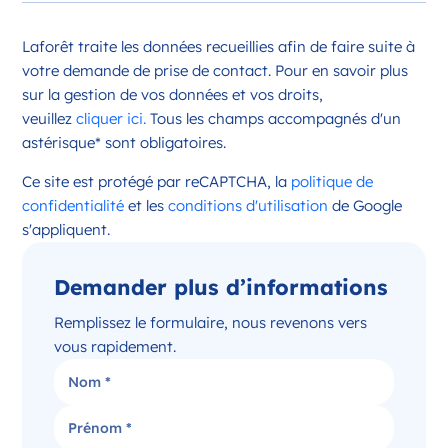
Opportunité d’ouverture à Châteauroux
Laforêt traite les données recueillies afin de faire suite à
Châteauroux Centre-Val de Loire
votre demande de prise de contact. Pour en savoir plus
France
sur la gestion de vos données et vos droits,
veuillez
cliquer ici.
Tous les champs accompagnés d'un
Référence
: 36044
astérisque* sont obligatoires.
Plus d'infos
Ce site est protégé par reCAPTCHA, la
politique de
Candidater
confidentialité
et les
conditions d'utilisation
de Google
s'appliquent.
Demander plus d’informations
Opportunité d’ouverture à Issoudun
Issoudun Centre-Val de Loire
Remplissez le formulaire, nous revenons vers
France
vous rapidement.
Référence
: 36088
Plus d'infos