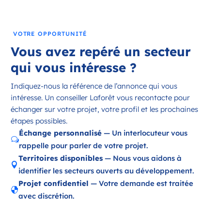
France
Référence
: 18197
VOTRE OPPORTUNITÉ
Plus d'infos
Vous avez repéré un secteur
Candidater
qui vous intéresse ?
Indiquez-nous la référence de l’annonce qui vous
intéresse. Un conseiller Laforêt vous recontacte pour
Opportunité d’ouverture à Ambazac
échanger sur votre projet, votre profil et les prochaines
Ambazac Nouvelle-Aquitaine
étapes possibles.
France
Échange personnalisé
— Un interlocuteur vous
w
rappelle pour parler de votre projet.
Référence
: 87002
Territoires disponibles
— Nous vous aidons à

Plus d'infos
identifier les secteurs ouverts au développement.
Projet confidentiel
— Votre demande est traitée
Candidater

avec discrétion.