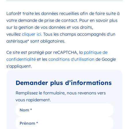
Opportunité d’ouverture à Châteauroux
Laforêt traite les données recueillies afin de faire suite à
Châteauroux Centre-Val de Loire
votre demande de prise de contact. Pour en savoir plus
France
sur la gestion de vos données et vos droits,
veuillez
cliquer ici.
Tous les champs accompagnés d'un
Référence
: 36044
astérisque* sont obligatoires.
Plus d'infos
Ce site est protégé par reCAPTCHA, la
politique de
Candidater
confidentialité
et les
conditions d'utilisation
de Google
s'appliquent.
Demander plus d’informations
Opportunité d’ouverture à Issoudun
Issoudun Centre-Val de Loire
Remplissez le formulaire, nous revenons vers
France
vous rapidement.
Référence
: 36088
Plus d'infos