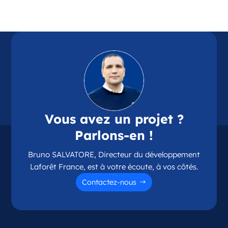
Référence
: 87114
Plus d'infos
Candidater
Opportunité d’ouverture à Chamalières
Chamalières Auvergne-Rhône-Alpes
Vous avez un projet ?
France
Parlons-en !
Référence
: 63075
Bruno SALVATORE, Directeur du développement
Plus d'infos
Laforêt France, est à votre écoute, à vos côtés.
Candidater
Contactez-nous
Opportunité d’ouverture à Couzeix