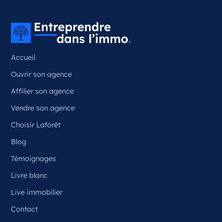
Couzeix Nouvelle-Aquitaine
France
Référence
: 87050
Accueil
Plus d'infos
Ouvrir son agence
Candidater
Affilier son agence
Vendre son agence
Choisir Laforêt
Opportunité d’ouverture à Ceyrat
Ceyrat Auvergne-Rhône-Alpes
Blog
France
Témoignages
Référence
: 63070
Livre blanc
Plus d'infos
Live immobilier
Contact
Candidater