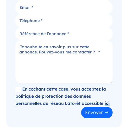
Candidater
Agence immobilière dans le Puy-de-Dôme
Clermont-Ferrand Auvergne-Rhône-Alpes
France
Référence
: 520-SB
Plus d'infos
Candidater
En cochant cette case, vous acceptez la
politique de protection des données
personnelles du réseau Laforêt accessible
ici
Opportunité d’ouverture à Panazol
Envoyer
Panazol Nouvelle-Aquitaine
France