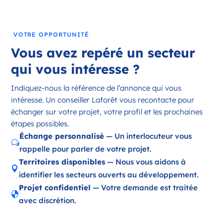
France
Référence
: 18197
VOTRE OPPORTUNITÉ
Plus d'infos
Vous avez repéré un secteur
Candidater
qui vous intéresse ?
Indiquez-nous la référence de l’annonce qui vous
intéresse. Un conseiller Laforêt vous recontacte pour
Opportunité d’ouverture à Ambazac
échanger sur votre projet, votre profil et les prochaines
Ambazac Nouvelle-Aquitaine
étapes possibles.
France
Échange personnalisé
— Un interlocuteur vous
w
rappelle pour parler de votre projet.
Référence
: 87002
Territoires disponibles
— Nous vous aidons à

Plus d'infos
identifier les secteurs ouverts au développement.
Projet confidentiel
— Votre demande est traitée
Candidater

avec discrétion.