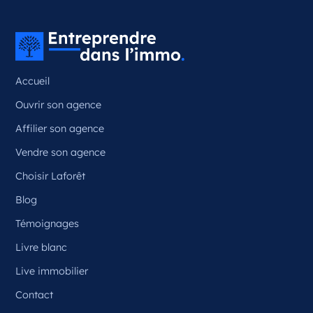
Couzeix Nouvelle-Aquitaine
France
Référence
: 87050
Accueil
Plus d'infos
Ouvrir son agence
Candidater
Affilier son agence
Vendre son agence
Choisir Laforêt
Opportunité d’ouverture à Ceyrat
Ceyrat Auvergne-Rhône-Alpes
Blog
France
Témoignages
Référence
: 63070
Livre blanc
Plus d'infos
Live immobilier
Contact
Candidater