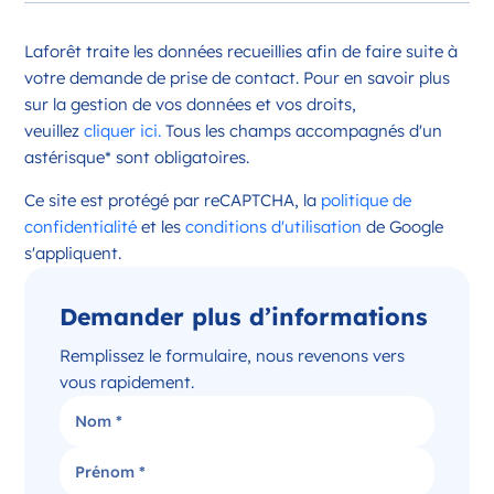
Opportunité d’ouverture à Châteauroux
Laforêt traite les données recueillies afin de faire suite à
Châteauroux Centre-Val de Loire
votre demande de prise de contact. Pour en savoir plus
France
sur la gestion de vos données et vos droits,
veuillez
cliquer ici.
Tous les champs accompagnés d'un
Référence
: 36044
astérisque* sont obligatoires.
Plus d'infos
Ce site est protégé par reCAPTCHA, la
politique de
Candidater
confidentialité
et les
conditions d'utilisation
de Google
s'appliquent.
Demander plus d’informations
Opportunité d’ouverture à Issoudun
Issoudun Centre-Val de Loire
Remplissez le formulaire, nous revenons vers
France
vous rapidement.
Référence
: 36088
Plus d'infos