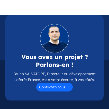
Référence
: 87114
Plus d'infos
Candidater
Opportunité d’ouverture à Chamalières
Chamalières Auvergne-Rhône-Alpes
Vous avez un projet ?
France
Parlons-en !
Référence
: 63075
Bruno SALVATORE, Directeur du développement
Plus d'infos
Laforêt France, est à votre écoute, à vos côtés.
Candidater
Contactez-nous
Opportunité d’ouverture à Couzeix