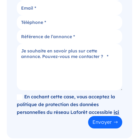
Candidater
Agence immobilière dans le Puy-de-Dôme
Clermont-Ferrand Auvergne-Rhône-Alpes
France
Référence
: 520-SB
Plus d'infos
Candidater
En cochant cette case, vous acceptez la
politique de protection des données
personnelles du réseau Laforêt accessible
ici
Opportunité d’ouverture à Panazol
Envoyer
Panazol Nouvelle-Aquitaine
France