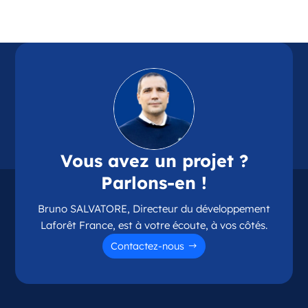
Référence
: 87114
Plus d'infos
Candidater
Opportunité d’ouverture à Chamalières
Chamalières Auvergne-Rhône-Alpes
Vous avez un projet ?
France
Parlons-en !
Référence
: 63075
Bruno SALVATORE, Directeur du développement
Plus d'infos
Laforêt France, est à votre écoute, à vos côtés.
Candidater
Contactez-nous
Opportunité d’ouverture à Couzeix