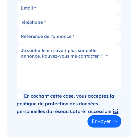
Candidater
Agence immobilière dans le Puy-de-Dôme
Clermont-Ferrand Auvergne-Rhône-Alpes
France
Référence
: 520-SB
Plus d'infos
Candidater
En cochant cette case, vous acceptez la
politique de protection des données
personnelles du réseau Laforêt accessible
ici
Opportunité d’ouverture à Panazol
Envoyer
Panazol Nouvelle-Aquitaine
France