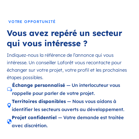
France
Référence
: 18197
VOTRE OPPORTUNITÉ
Plus d'infos
Vous avez repéré un secteur
Candidater
qui vous intéresse ?
Indiquez-nous la référence de l’annonce qui vous
intéresse. Un conseiller Laforêt vous recontacte pour
Opportunité d’ouverture à Ambazac
échanger sur votre projet, votre profil et les prochaines
Ambazac Nouvelle-Aquitaine
étapes possibles.
France
Échange personnalisé
— Un interlocuteur vous
w
rappelle pour parler de votre projet.
Référence
: 87002
Territoires disponibles
— Nous vous aidons à

Plus d'infos
identifier les secteurs ouverts au développement.
Projet confidentiel
— Votre demande est traitée
Candidater

avec discrétion.