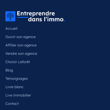
Couzeix Nouvelle-Aquitaine
France
Référence
: 87050
Accueil
Plus d'infos
Ouvrir son agence
Candidater
Affilier son agence
Vendre son agence
Choisir Laforêt
Opportunité d’ouverture à Ceyrat
Ceyrat Auvergne-Rhône-Alpes
Blog
France
Témoignages
Référence
: 63070
Livre blanc
Plus d'infos
Live immobilier
Contact
Candidater