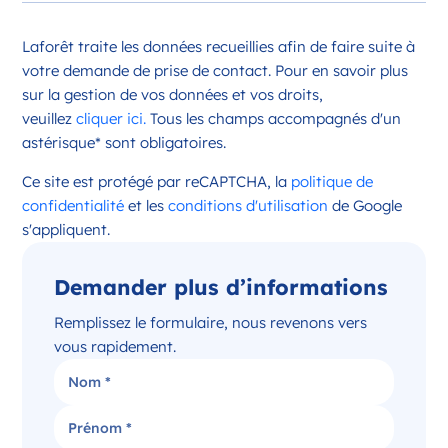
Opportunité d’ouverture à Châteauroux
Laforêt traite les données recueillies afin de faire suite à
Châteauroux Centre-Val de Loire
votre demande de prise de contact. Pour en savoir plus
France
sur la gestion de vos données et vos droits,
veuillez
cliquer ici.
Tous les champs accompagnés d'un
Référence
: 36044
astérisque* sont obligatoires.
Plus d'infos
Ce site est protégé par reCAPTCHA, la
politique de
Candidater
confidentialité
et les
conditions d'utilisation
de Google
s'appliquent.
Demander plus d’informations
Opportunité d’ouverture à Issoudun
Issoudun Centre-Val de Loire
Remplissez le formulaire, nous revenons vers
France
vous rapidement.
Référence
: 36088
Plus d'infos